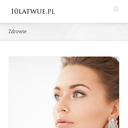
Zdrowie
ę