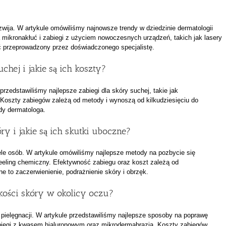
ozwija. W artykule omówiliśmy najnowsze trendy w dziedzinie dermatologii
pia mikronakłuć i zabiegi z użyciem nowoczesnych urządzeń, takich jak lasery
ć przeprowadzony przez doświadczonego specjalistę.
uchej i jakie są ich koszty?
rzedstawiliśmy najlepsze zabiegi dla skóry suchej, takie jak
a. Koszty zabiegów zależą od metody i wynoszą od kilkudziesięciu do
dy dermatologa.
ry i jakie są ich skutki uboczne?
iele osób. W artykule omówiliśmy najlepsze metody na pozbycie się
 peeling chemiczny. Efektywność zabiegu oraz koszt zależą od
e to zaczerwienienie, podrażnienie skóry i obrzęk.
akości skóry w okolicy oczu?
 pielęgnacji. W artykule przedstawiliśmy najlepsze sposoby na poprawę
zabiegi z kwasem hialuronowym oraz mikrodermabrazja. Koszty zabiegów