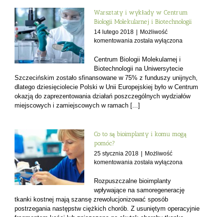
Warsztaty i wykłady w Centrum
Biologii Molekularnej i Biotechnologii
14 lutego 2018
|
Możliwość
Warsztaty
komentowania
została wyłączona
i
wykłady
Centrum Biologii Molekularnej i
w
Biotechnologii na Uniwersytecie
Centrum
Szczecińskim zostało sfinansowane w 75% z funduszy unijnych,
Biologii
dlatego dziesięciolecie Polski w Unii Europejskiej było w Centrum
Molekularnej
okazją do zaprezentowania działań poszczególnych wydziałów
i
miejscowych i zamiejscowych w ramach [...]
Biotechnologii
Co to są bioimplanty i komu mogą
pomóc?
25 stycznia 2018
|
Możliwość
Co
komentowania
została wyłączona
to
są
Rozpuszczalne bioimplanty
bioimplanty
wpływające na samoregenerację
i
tkanki kostnej mają szansę zrewolucjonizować sposób
komu
postrzegania następstw ciężkich chorób. Z usuniętym operacyjnie
mogą