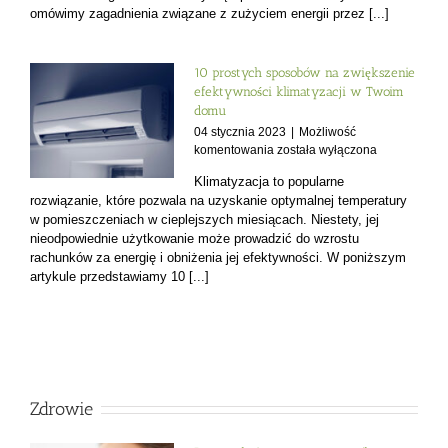
omówimy zagadnienia związane z zużyciem energii przez [...]
prąd
i
ile
pobiera
10 prostych sposobów na zwiększenie
energii
efektywności klimatyzacji w Twoim
elektrycznej?
domu
04 stycznia 2023
|
Możliwość
10
komentowania
została wyłączona
prostych
Klimatyzacja to popularne
sposobów
rozwiązanie, które pozwala na uzyskanie optymalnej temperatury
na
w pomieszczeniach w cieplejszych miesiącach. Niestety, jej
zwiększenie
nieodpowiednie użytkowanie może prowadzić do wzrostu
efektywności
rachunków za energię i obniżenia jej efektywności. W poniższym
klimatyzacji
w
artykule przedstawiamy 10 [...]
Twoim
domu
Zdrowie