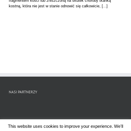
fragmentem kości lub zniszczoną na skutek choroby tkanką
pomóc?
kostną, która nie jest w stanie odnowić się całkowicie, [...]
NASI PARTNERZY
This website uses cookies to improve your experience. We'll