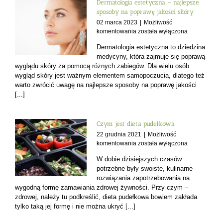
Dermatologia estetyczna – najlepsze
sposoby na poprawę jakości skóry
02 marca 2023
|
Możliwość
Dermatologia
komentowania
została wyłączona
estetyczna
Dermatologia estetyczna to dziedzina
–
medycyny, która zajmuje się poprawą
najlepsze
wyglądu skóry za pomocą różnych zabiegów. Dla wielu osób
sposoby
wygląd skóry jest ważnym elementem samopoczucia, dlatego też
na
warto zwrócić uwagę na najlepsze sposoby na poprawę jakości
poprawę
jakości
[...]
skóry
Czym jest dieta pudełkowa
22 grudnia 2021
|
Możliwość
Czym
komentowania
została wyłączona
jest
W dobie dzisiejszych czasów
dieta
potrzebne były swoiste, kulinarne
pudełkowa
rozwiązania zapotrzebowania na
wygodną formę zamawiania zdrowej żywności. Przy czym –
zdrowej, należy tu podkreślić, dieta pudełkowa bowiem zakłada
tylko taką jej formę i nie można ukryć [...]