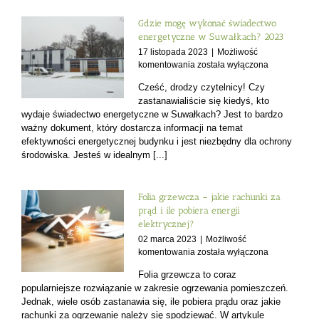
roku
a
Gdzie mogę wykonać świadectwo
obowiązek
energetyczne w Suwałkach? 2023
posiadania
17 listopada 2023
|
Możliwość
świadectwa
Gdzie
komentowania
została wyłączona
energetycznego.
mogę
Cześć, drodzy czytelnicy! Czy
wykonać
zastanawialiście się kiedyś, kto
świadectwo
wydaje świadectwo energetyczne w Suwałkach? Jest to bardzo
energetyczne
ważny dokument, który dostarcza informacji na temat
w
efektywności energetycznej budynku i jest niezbędny dla ochrony
Suwałkach?
2023
środowiska. Jesteś w idealnym [...]
Folia grzewcza – jakie rachunki za
prąd i ile pobiera energii
elektrycznej?
02 marca 2023
|
Możliwość
Folia
komentowania
została wyłączona
grzewcza
Folia grzewcza to coraz
–
popularniejsze rozwiązanie w zakresie ogrzewania pomieszczeń.
jakie
Jednak, wiele osób zastanawia się, ile pobiera prądu oraz jakie
rachunki
rachunki za ogrzewanie należy się spodziewać. W artykule
za