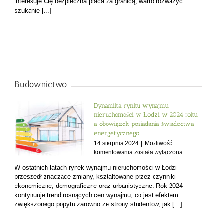
interesuje Cię bezpieczna praca za granicą, warto rozważyć
szukanie [...]
Budownictwo
Dynamika rynku wynajmu
nieruchomości w Łodzi w 2024 roku
a obowiązek posiadania świadectwa
energetycznego.
14 sierpnia 2024
|
Możliwość
Dynamika
komentowania
została wyłączona
rynku
W ostatnich latach rynek wynajmu nieruchomości w Łodzi
wynajmu
przeszedł znaczące zmiany, kształtowane przez czynniki
nieruchomości
ekonomiczne, demograficzne oraz urbanistyczne. Rok 2024
w
kontynuuje trend rosnących cen wynajmu, co jest efektem
Łodzi
zwiększonego popytu zarówno ze strony studentów, jak [...]
w
2024