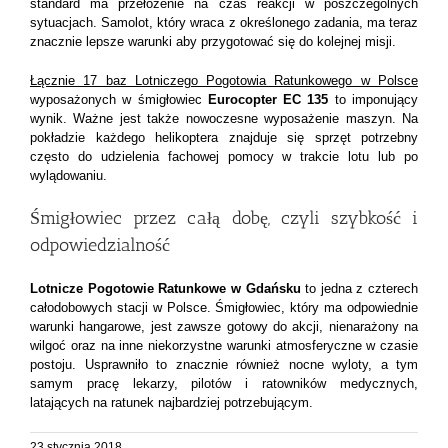
standard ma przełożenie na czas reakcji w poszczególnych
sytuacjach. Samolot, który wraca z określonego zadania, ma teraz
znacznie lepsze warunki aby przygotować się do kolejnej misji.
Łącznie 17 baz Lotniczego Pogotowia Ratunkowego w Polsce
wyposażonych w śmigłowiec
Eurocopter EC 135
to imponujący
wynik. Ważne jest także nowoczesne wyposażenie maszyn. Na
pokładzie każdego helikoptera znajduje się sprzęt potrzebny
często do udzielenia fachowej pomocy w trakcie lotu lub po
wylądowaniu.
Śmigłowiec przez całą dobę, czyli szybkość i
odpowiedzialność
Lotnicze Pogotowie Ratunkowe w Gdańsku
to jedna z czterech
całodobowych stacji w Polsce. Śmigłowiec, który ma odpowiednie
warunki hangarowe, jest zawsze gotowy do akcji, nienarażony na
wilgoć oraz na inne niekorzystne warunki atmosferyczne w czasie
postoju. Usprawniło to znacznie również nocne wyloty, a tym
samym pracę lekarzy, pilotów i ratowników medycznych,
latających na ratunek najbardziej potrzebującym.
23 stycznia 2018