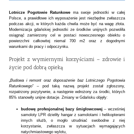
Lotnicze Pogotowie Ratunkowe
ma swoje jednostki w całej
Polsce, a prawidłowe ich wyposażenie jest niezbędne zwłaszcza
podczas akcji, w których każda chwila może być na wagę złota.
Modernizacja gdańskiej jednostki ze środków unijnych pozwoliła
osiągnąć zamierzony cel w postaci nowoczesnego obiektu o
powierzchni całkowitej niemal 700 m2 oraz z dogodnymi
warunkami do pracy i odpoczynku.
Projekt z wymiernymi korzyściami – zdrowie i
życie pod dobrą opieką
„
Budowa i remont oraz doposażenie baz Lotniczego Pogotowia
Ratunkowego
” – pod taką nazwą projekt został zgłoszony,
rozpatrzony pozytywnie, a następnie wdrożony za środki, których
85% stanowiły unijne dotacje. Zmiany w Gdańsku objęły:
budowę profesjonalnej bazy śmigłowcowej
– wcześniej
samoloty LPR dzieliły hangar z samolotami i helikopterami
innych służb, o mogło utrudniać swobodne z niej
korzystanie, zwłaszcza w sytuacjach wymagających
natychmiastowego wylotu,