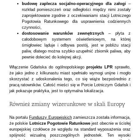
budowę zaplecza socjalno-operacyjnego dla załogi
–
rozkład pomieszczeń oraz odległości między nimi zostały
zaprojektowane zgodnie z oczekiwaniami stacji Lotniczego
Pogotowia Ratunkowego dla usprawnienia codziennych
czynności,
dostosowanie warunków zewnętrznych
– płyta z
całodobowym systemem oświetleniowym, na której
śmigłowiec ląduje i odbywa postój, jest w pobliżu stacji
paliw, dlatego można szybko uzupełnić zbiornik paliwa, aby
pewnie dolecieć do kolejnej akcji.
Włączenie Gdańska do ogólnopolskiego
projektu LPR
sprawiło,
że jako jedno z kilkunastu miast spełniało wymogi unijne i mogło
skorzystać z udoskonalenia tego, co się wiąże bezpośrednio z
pracą ratowników. Całość mieści się w Porcie Lotniczym Gdańsk i
jak pokazuje praktyka, jest to optymalna lokalizacja.
Również zmiany wizerunkowe w skali Europy
Na portalu
Funduszy Europejskich
zamieszcza została informacja,
że polskie
Lotnicze Pogotowie Ratunkowe
jest obecnie w ścisłej
europejskiej czołówce ze względu na standard wyposażenia oraz
spójność wizualną poszczególnych jednostek. Ten wysoki