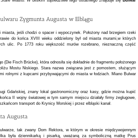
Stare Miasto. W bliskim sąsiedztwie tego ostatniego znajduje się
Bulwar
Bulwaru Zygmunta Augusta w Elblągu
 miasta, jeśli chodzi o spacer i wypoczynek. Położony nad brzegiem rzeki
Prawie do końca XVIII wieku oddzielony był od miasta murami,w których
nych ulic. Po 1773 roku większość murów rozebrano, nieznaczną część
 (Die Fisch Brücke), która odnosiła się dokładnie do fragmentu położonego
iżu Mostu Niskiego. Stara nazwa związana jest z pomostem, służącym
i rolnymi z kupcami przybywającymi do miasta w łodziach. Miano Bulwar
lugi Gdańskiej, znany lokal gastronomiczny oraz kasy, gdzie można kupić
o końca II wojny światowej w tym samym miejscu działały firmy żeglugowe,
szkańcom transport do Krynicy Morskiej i przez elbląski kanał.
ta Augusta
ulwarze, tak zwany Dom Rektora, w którym w okresie międzywojennym
elka była dziennikarką i pisarką, uważaną za symboliczną matkę Prus