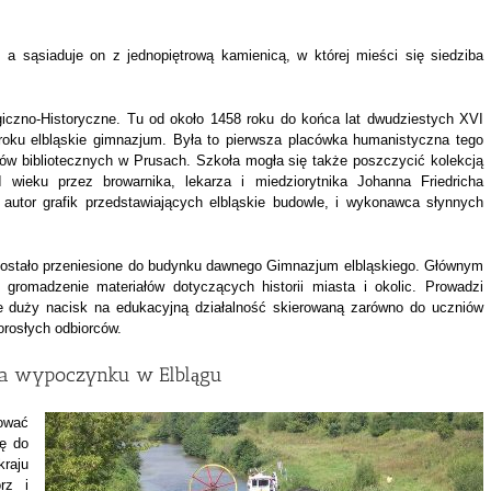
a sąsiaduje on z jednopiętrową kamienicą, w której mieści się siedziba
iczno-Historyczne. Tu od około 1458 roku do końca lat dwudziestych XVI
5 roku elbląskie gimnazjum. Była to pierwsza placówka humanistyczna tego
rów bibliotecznych w Prusach. Szkoła mogła się także poszczycić kolekcją
wieku przez browarnika, lekarza i miedziorytnika Johanna Friedricha
autor grafik przedstawiających elbląskie budowle, i wykonawca słynnych
 zostało przeniesione do budynku dawnego Gimnazjum elbląskiego. Głównym
gromadzenie materiałów dotyczących historii miasta i okolic. Prowadzi
ie duży nacisk na edukacyjną działalność skierowaną zarówno do uczniów
orosłych odbiorców.
ca wypoczynku w Elblągu
rować
ę do
kraju
rz i