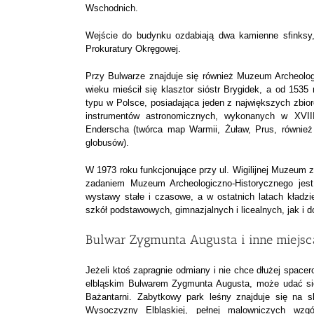
Wschodnich.
Wejście do budynku ozdabiają dwa kamienne sfinksy, 
Prokuratury Okręgowej.
Przy Bulwarze znajduje się również Muzeum Archeolog
wieku mieścił się klasztor sióstr Brygidek, a od 153
typu w Polsce, posiadająca jeden z największych zbio
instrumentów astronomicznych, wykonanych w XVIII 
Enderscha (twórca map Warmii, Żuław, Prus, również 
globusów).
W 1973 roku funkcjonujące przy ul. Wigilijnej Muzeum
zadaniem Muzeum Archeologiczno-Historycznego jest 
wystawy stałe i czasowe, a w ostatnich latach kładz
szkół podstawowych, gimnazjalnych i licealnych, jak i d
Bulwar Zygmunta Augusta i inne miejs
Jeżeli ktoś zapragnie odmiany i nie chce dłużej space
elbląskim Bulwarem Zygmunta Augusta, może udać si
Bażantarni. Zabytkowy park leśny znajduje się na s
Wysoczyzny Elbląskiej, pełnej malowniczych wzgó