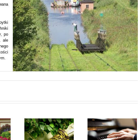
ywana
bytki
hniki
y, po
, ale
nego
kości
ym.