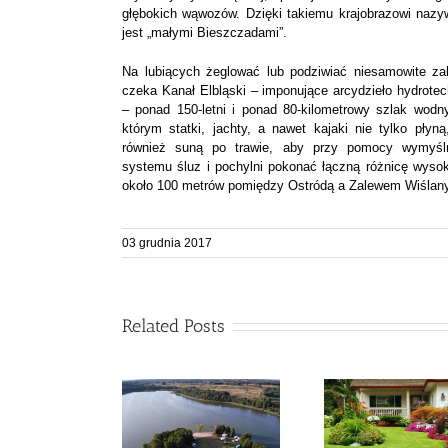
głębokich wąwozów. Dzięki takiemu krajobrazowi naz
jest „małymi Bieszczadami”.
Na lubiących żeglować lub podziwiać niesamowite za
czeka Kanał Elbląski – imponujące arcydzieło hydrotec
– ponad 150-letni i ponad 80-kilometrowy szlak wodn
którym statki, jachty, a nawet kajaki nie tylko płyną
również suną po trawie, aby przy pomocy wymyśl
systemu śluz i pochylni pokonać łączną różnicę wyso
około 100 metrów pomiędzy Ostródą a Zalewem Wiślan
03 grudnia 2017
Related Posts