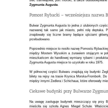
sieć tramwajowa, port morski, a także odbudowywane 
Zygmunta Augusta
.
Pomost Rybacki – wcześniejsza nazwa 
Bulwar Zygmunta Augusta to jedna z ulubionych części
nazwanej tak samo jak miasto, pełni rolę deptaka. 
znajdowały się liczne bramy będące ujściami głów
przebudowano.
Poprzednio miejsce to nosiło nazwę Pomostu Rybackiego
między Mostem Wysokim a żurawiem stojącym w pobl
mieszkańcom do handlowej wymiany rybami i produktam
Zygmunta Augusta miejsce to uzyskało w roku 1975.
W północnej części Bulwaru znajdują się budynki Żeg
bilety na rejsy na trasie Krynica Morska-Frombork. D
między innymi Zedlera i Schichaua, które oferowały mie
Ciekawe budynki przy Bulwarze Zygmun
Na uwagę zasługuje budynek mieszczący się przy B
mieściła się szkoła Agnes Miegel Schule. Właścici