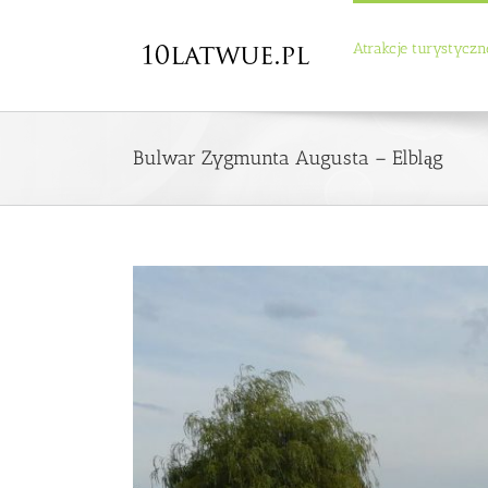
Atrakcje turystyczn
Bulwar Zygmunta Augusta – Elbląg
View
Larger
Image