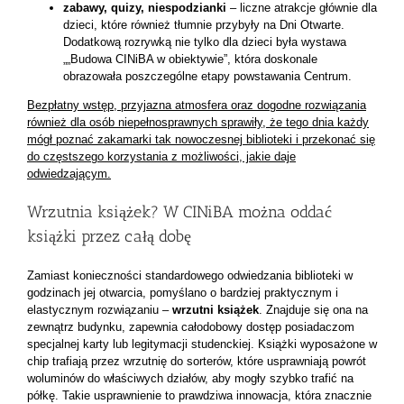
zabawy, quizy, niespodzianki
– liczne atrakcje głównie dla
dzieci, które również tłumnie przybyły na Dni Otwarte.
Dodatkową rozrywką nie tylko dla dzieci była wystawa
„„Budowa CINiBA w obiektywie”, która doskonale
obrazowała poszczególne etapy powstawania Centrum.
Bezpłatny wstęp, przyjazna atmosfera oraz dogodne rozwiązania
również dla osób niepełnosprawnych sprawiły, że tego dnia każdy
mógł poznać zakamarki tak nowoczesnej biblioteki i przekonać się
do częstszego korzystania z możliwości, jakie daje
odwiedzającym.
Wrzutnia książek? W CINiBA można oddać
książki przez całą dobę
Zamiast konieczności standardowego odwiedzania biblioteki w
godzinach jej otwarcia, pomyślano o bardziej praktycznym i
elastycznym rozwiązaniu –
wrzutni książek
. Znajduje się ona na
zewnątrz budynku, zapewnia całodobowy dostęp posiadaczom
specjalnej karty lub legitymacji studenckiej. Książki wyposażone w
chip trafiają przez wrzutnię do sorterów, które usprawniają powrót
woluminów do właściwych działów, aby mogły szybko trafić na
półkę. Takie usprawnienie to prawdziwa innowacja, która znacznie