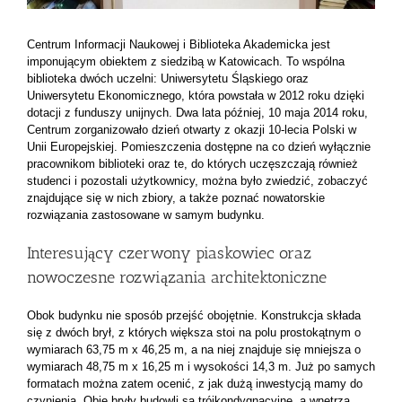
Centrum Informacji Naukowej i Biblioteka Akademicka jest
imponującym obiektem z siedzibą w Katowicach. To wspólna
biblioteka dwóch uczelni: Uniwersytetu Śląskiego oraz
Uniwersytetu Ekonomicznego, która powstała w 2012 roku dzięki
dotacji z funduszy unijnych. Dwa lata później, 10 maja 2014 roku,
Centrum zorganizowało dzień otwarty z okazji 10-lecia Polski w
Unii Europejskiej. Pomieszczenia dostępne na co dzień wyłącznie
pracownikom biblioteki oraz te, do których uczęszczają również
studenci i pozostali użytkownicy, można było zwiedzić, zobaczyć
znajdujące się w nich zbiory, a także poznać nowatorskie
rozwiązania zastosowane w samym budynku.
Interesujący czerwony piaskowiec oraz
nowoczesne rozwiązania architektoniczne
Obok budynku nie sposób przejść obojętnie. Konstrukcja składa
się z dwóch brył, z których większa stoi na polu prostokątnym o
wymiarach 63,75 m x 46,25 m, a na niej znajduje się mniejsza o
wymiarach 48,75 m x 16,25 m i wysokości 14,3 m. Już po samych
formatach można zatem ocenić, z jak dużą inwestycją mamy do
czynienia. Obie bryły budowli są trójkondygnacyjne, a wnętrza