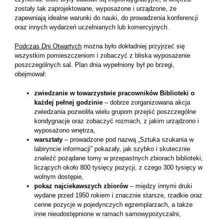
zostały tak zaprojektowane, wyposażone i urządzone, że
zapewniają idealne warunki do nauki, do prowadzenia konferencji
oraz innych wydarzeń uczelnianych lub komercyjnych.
Podczas Dni Otwartych
można było dokładniej przyjrzeć się
wszystkim pomieszczeniom i zobaczyć z bliska wyposażenie
poszczególnych sal. Plan dnia wypełniony był po brzegi,
obejmował:
zwiedzanie w towarzystwie pracowników Biblioteki o
każdej pełnej godzinie
– dobrze zorganizowana akcja
zwiedzania pozwoliła wielu grupom przejść poszczególne
kondygnacje oraz zobaczyć rozmach, z jakim urządzono i
wyposażono wnętrza,
warsztaty
– prowadzone pod nazwą „Sztuka szukania w
labiryncie informacji” pokazały, jak szybko i skutecznie
znaleźć pożądane tomy w przepastnych zbiorach biblioteki,
liczących około 800 tysięcy pozycji, z czego 300 tysięcy w
wolnym dostępie,
pokaz najciekawszych zbiorów
– między innymi druki
wydane przed 1950 rokiem i znacznie starsze, rzadkie oraz
cenne pozycje w pojedynczych egzemplarzach, a także
inne nieudostępnione w ramach samowypożyczalni,