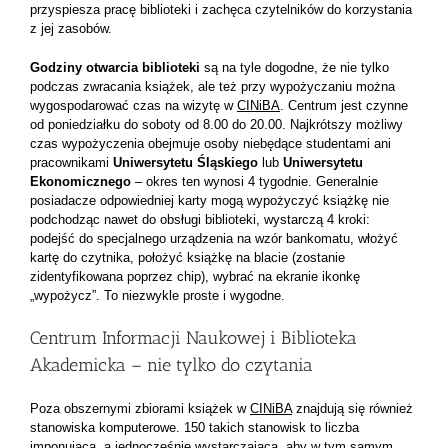
przyspiesza pracę biblioteki i zachęca czytelników do korzystania
z jej zasobów.
Godziny otwarcia biblioteki
są na tyle dogodne, że nie tylko
podczas zwracania książek, ale też przy wypożyczaniu można
wygospodarować czas na wizytę w
CINiBA
. Centrum jest czynne
od poniedziałku do soboty od 8.00 do 20.00. Najkrótszy możliwy
czas wypożyczenia obejmuje osoby niebędące studentami ani
pracownikami
Uniwersytetu Śląskiego
lub
Uniwersytetu
Ekonomicznego
– okres ten wynosi 4 tygodnie. Generalnie
posiadacze odpowiedniej karty mogą wypożyczyć książkę nie
podchodząc nawet do obsługi biblioteki, wystarczą 4 kroki:
podejść do specjalnego urządzenia na wzór bankomatu, włożyć
kartę do czytnika, położyć książkę na blacie (zostanie
zidentyfikowana poprzez chip), wybrać na ekranie ikonkę
„wypożycz”. To niezwykle proste i wygodne.
Centrum Informacji Naukowej i Biblioteka
Akademicka – nie tylko do czytania
Poza obszernymi zbiorami książek w
CINiBA
znajdują się również
stanowiska komputerowe. 150 takich stanowisk to liczba
imponująca, a jednocześnie wystarczająca, aby w tym samym