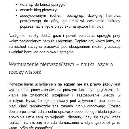
wcisnąć do końca sprzęgło,
wrzucić bieg pierwszy,
zdecydowanym ruchem pociągnąć dźwignię hamulca
postojowego do góry, co umożliwi zwolnienie blokady
poprzez naciśnięcie przycisku na rączce hamulca.
Następnie należy dodać gazu i powoli puszczać sprzęgło przy
wciąż
zaciągniętym hamulcu ręcznym
. Dopiero gdy wyczujemy, że
samochód zaczyna pracować pod obciążeniem możemy zacząć
zwalniać hamulec postojowy i sprzęgło.
Wymuszenie pierwszeństwa – nauka jazdy a
rzeczywistość
Powszechnym uchybieniem na
egzaminie na prawo jazdy
jest
wymuszenie pierwszeństwa na pieszym lub innym pojeździe. Tu
kłania się znajomość przepisów i zastosowanie wiedzy w
praktyce. Bywa, że egzaminowany pod wpływem stresu popełnia
błąd, choć teoretycznie zna zasady ruchu drogowego. Często
dopiero po chwili zdaje sobie sprawę z popełnionego błędu i już na
spokojnie umie sam go wyjaśnić. Niestety, liczy się szybki czas
reakcji i na nic się nie zda tłumaczenie w stylu „
przecież ja to
wiem, tylko się zagapiłem
”.