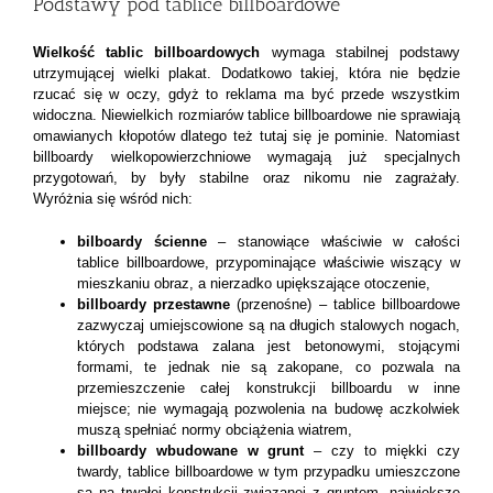
Podstawy pod tablice billboardowe
Wielkość tablic billboardowych
wymaga stabilnej podstawy
utrzymującej wielki plakat. Dodatkowo takiej, która nie będzie
rzucać się w oczy, gdyż to reklama ma być przede wszystkim
widoczna. Niewielkich rozmiarów tablice billboardowe nie sprawiają
omawianych kłopotów dlatego też tutaj się je pominie. Natomiast
billboardy wielkopowierzchniowe wymagają już specjalnych
przygotowań, by były stabilne oraz nikomu nie zagrażały.
Wyróżnia się wśród nich:
bilboardy ścienne
– stanowiące właściwie w całości
tablice billboardowe, przypominające właściwie wiszący w
mieszkaniu obraz, a nierzadko upiększające otoczenie,
billboardy przestawne
(przenośne) – tablice billboardowe
zazwyczaj umiejscowione są na długich stalowych nogach,
których podstawa zalana jest betonowymi, stojącymi
formami, te jednak nie są zakopane, co pozwala na
przemieszczenie całej konstrukcji billboardu w inne
miejsce; nie wymagają pozwolenia na budowę aczkolwiek
muszą spełniać normy obciążenia wiatrem,
billboardy wbudowane w grunt
– czy to miękki czy
twardy, tablice billboardowe w tym przypadku umieszczone
są na trwałej konstrukcji związanej z gruntem, największe