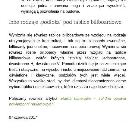
cechuje jedna murowana noga i znacząca wysokość,
wymagają pozwolenia na budowę.
Inne rodzaje „podłoża” pod tablice billboardowe
Wyróżnia się również
tablice billboardowe
ze względu na rodzaje
utrzymujących je konstrukcji, i tak są to: billboardy dwunożne,
billboardy jednonożne, mocowane na stopie rurowej. Wymienia się
również różne billboardy właśnie przez wzgląd na tablice
billboardowe, wśród których istnieją tablice: jednostronne,
dwustronne H, dwustronne V. Ponadto dzieli się je na zmieniające
treść i statyczne, na wysoko i nisko umiejscowione nad ziemią, na
oświetlone i klasyczne, podziałów tych jest wiele więcej.
Wszystko to wynika stąd, by dać klientowi nieograniczona gamę
wyboru tablic i umiejscowienia, które uzna za najodpowiedniejsze.
Polecamy również artykuł
„Rama banerowa – solidna oprawa
powierzchni reklamowych”
07 czerwca 2017