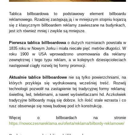
Tablica billboardowa to podstawowy element billboardu
reklamowego. Rzadziej zastępują ją i w mniejszym stopniu kojarzą
się z klasycznym billboardem reklamy zawieszane na budynkach,
jest ich również mniej i zwykle są mniejsze.
Pierwsza tablica billboardowa
o dużych rozmiarach powstała w
1835 roku w Nowym Jorku i miała niecałe pięć metrów długości. W
roku 1900 w USA wprowadzono unormowania dla reklamy
zewnętrznej i tego typu reklam, a w kolejnych dziesięcioleciach
następował ciągły rozwój tej formy promocji.
Aktualnie
tablice billboardowe
nie są tylko powierzchniami, na
których przykleja się wydrukowaną wcześniej treść. Rozwój
technologii pozwolił na zastąpienie tej tradycyjnej formy reklamą:
świetlną, led, telebimami, a nawet wyświetlaczami hd. Aczkolwiek
tradycyjne billboardy mają się dobrze. Ich ilość stale wzrasta i co
rusz obserwuje się nową budowę pod ich konstrukcję.
Więcej o billboardach na stronie
https://nowoczesnareklama.eu/oferta/reklama/bilbordy-reklamowe/