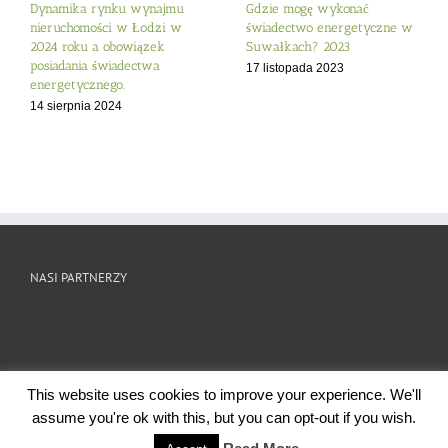
Dynamika rynku wynajmu
Gdzie mogę wykonać
nieruchomości w Łodzi w
świadectwo energetyczne w
2024 roku a obowiązek
Suwałkach? 2023
posiadania świadectwa
17 listopada 2023
energetycznego.
14 sierpnia 2024
NASI PARTNERZY
This website uses cookies to improve your experience. We'll
assume you're ok with this, but you can opt-out if you wish.