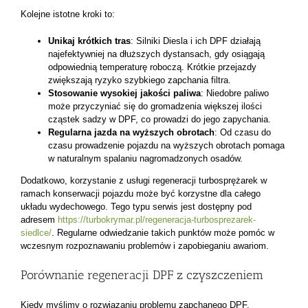
Kolejne istotne kroki to:
Unikaj krótkich tras
: Silniki Diesla i ich DPF działają
najefektywniej na dłuższych dystansach, gdy osiągają
odpowiednią temperaturę roboczą. Krótkie przejazdy
zwiększają ryzyko szybkiego zapchania filtra.
Stosowanie wysokiej jakości paliwa
: Niedobre paliwo
może przyczyniać się do gromadzenia większej ilości
cząstek sadzy w DPF, co prowadzi do jego zapychania.
Regularna jazda na wyższych obrotach
: Od czasu do
czasu prowadzenie pojazdu na wyższych obrotach pomaga
w naturalnym spalaniu nagromadzonych osadów.
Dodatkowo, korzystanie z usługi regeneracji turbosprężarek w
ramach konserwacji pojazdu może być korzystne dla całego
układu wydechowego. Tego typu serwis jest dostępny pod
adresem
https://turbokrymar.pl/regeneracja-turbosprezarek-
siedlce/
. Regularne odwiedzanie takich punktów może pomóc w
wczesnym rozpoznawaniu problemów i zapobieganiu awariom.
Porównanie regeneracji DPF z czyszczeniem
Kiedy myślimy o rozwiązaniu problemu zapchanego DPF,