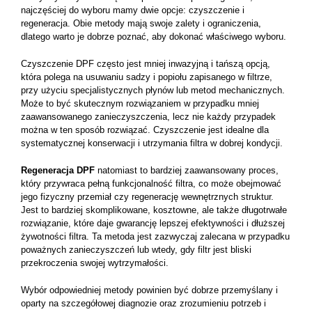
najczęściej do wyboru mamy dwie opcje: czyszczenie i
regeneracja. Obie metody mają swoje zalety i ograniczenia,
dlatego warto je dobrze poznać, aby dokonać właściwego wyboru.
Czyszczenie DPF często jest mniej inwazyjną i tańszą opcją,
która polega na usuwaniu sadzy i popiołu zapisanego w filtrze,
przy użyciu specjalistycznych płynów lub metod mechanicznych.
Może to być skutecznym rozwiązaniem w przypadku mniej
zaawansowanego zanieczyszczenia, lecz nie każdy przypadek
można w ten sposób rozwiązać. Czyszczenie jest idealne dla
systematycznej konserwacji i utrzymania filtra w dobrej kondycji.
Regeneracja DPF
natomiast to bardziej zaawansowany proces,
który przywraca pełną funkcjonalność filtra, co może obejmować
jego fizyczny przemiał czy regenerację wewnętrznych struktur.
Jest to bardziej skomplikowane, kosztowne, ale także długotrwałe
rozwiązanie, które daje gwarancję lepszej efektywności i dłuższej
żywotności filtra. Ta metoda jest zazwyczaj zalecana w przypadku
poważnych zanieczyszczeń lub wtedy, gdy filtr jest bliski
przekroczenia swojej wytrzymałości.
Wybór odpowiedniej metody powinien być dobrze przemyślany i
oparty na szczegółowej diagnozie oraz zrozumieniu potrzeb i