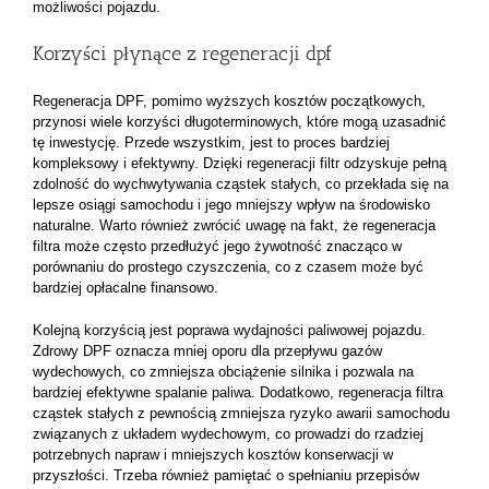
możliwości pojazdu.
Korzyści płynące z regeneracji dpf
Regeneracja DPF, pomimo wyższych kosztów początkowych,
przynosi wiele korzyści długoterminowych, które mogą uzasadnić
tę inwestycję. Przede wszystkim, jest to proces bardziej
kompleksowy i efektywny. Dzięki regeneracji filtr odzyskuje pełną
zdolność do wychwytywania cząstek stałych, co przekłada się na
lepsze osiągi samochodu i jego mniejszy wpływ na środowisko
naturalne. Warto również zwrócić uwagę na fakt, że regeneracja
filtra może często przedłużyć jego żywotność znacząco w
porównaniu do prostego czyszczenia, co z czasem może być
bardziej opłacalne finansowo.
Kolejną korzyścią jest poprawa wydajności paliwowej pojazdu.
Zdrowy DPF oznacza mniej oporu dla przepływu gazów
wydechowych, co zmniejsza obciążenie silnika i pozwala na
bardziej efektywne spalanie paliwa. Dodatkowo, regeneracja filtra
cząstek stałych z pewnością zmniejsza ryzyko awarii samochodu
związanych z układem wydechowym, co prowadzi do rzadziej
potrzebnych napraw i mniejszych kosztów konserwacji w
przyszłości. Trzeba również pamiętać o spełnianiu przepisów